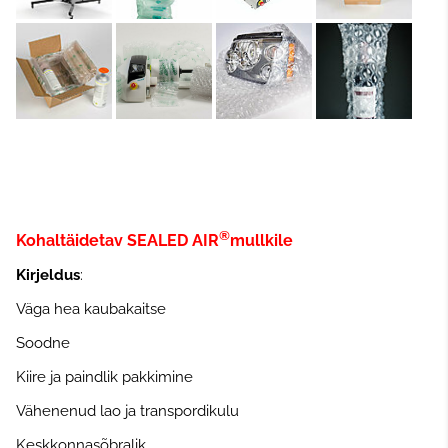
®
Kohaltäidetav
SEALED AIR
mullkile
Kirjeldus
:
Väga hea kaubakaitse
Soodne
Kiire ja paindlik pakkimine
Vähenenud lao ja transpordikulu
Keskkonnasõbralik