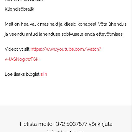
Kliendisõbralik
Meil on hea valik masinaid ja kilesid kohapeal. Võta ühendus
ja veendu antud lahenduse sobivusele enda ettevõtmises.
Videot vt siit
https://www.youtube.com/watch?
v=lASNogxwF6k
Loe lisaks blogist
siin
Helista meile +372 5037877 või kirjuta