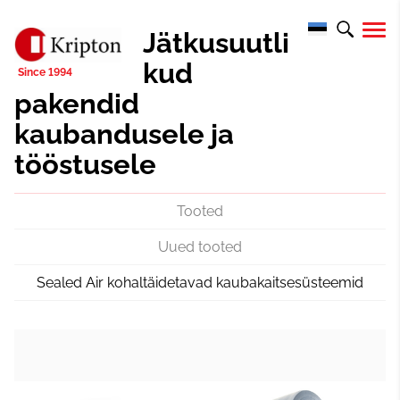
Jätkusuutli
kud
pakendid
kaubandusele ja
tööstusele
Tooted
Uued tooted
Sealed Air kohaltäidetavad kaubakaitsesüsteemid