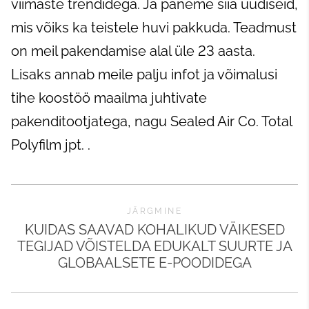
viimaste trendidega. Ja paneme siia uudiseid,
mis võiks ka teistele huvi pakkuda. Teadmust
on meil pakendamise alal üle 23 aasta.
Lisaks annab meile palju infot ja võimalusi
tihe koostöö maailma juhtivate
pakenditootjatega, nagu Sealed Air Co. Total
Polyfilm jpt. .
JÄRGMINE
KUIDAS SAAVAD KOHALIKUD VÄIKESED
TEGIJAD VÕISTELDA EDUKALT SUURTE JA
GLOBAALSETE E-POODIDEGA