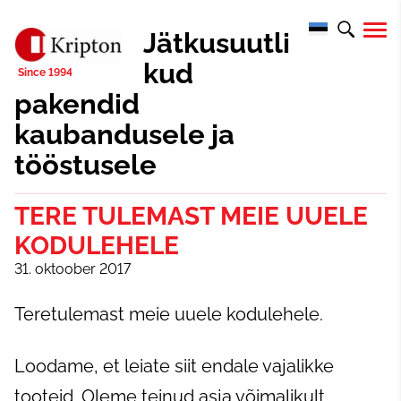
Jätkusuutli
kud
pakendid
kaubandusele ja
tööstusele
TERE TULEMAST MEIE UUELE
KODULEHELE
31. oktoober 2017
Teretulemast meie uuele kodulehele.
Loodame, et leiate siit endale vajalikke
tooteid. Oleme teinud asja võimalikult