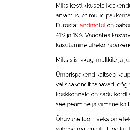
Miks kestlikkusele keskendu
arvamus, et muud pakkemate
Eurostat
andmetel
on paberi
41% ja 19%. Vaadates kasvava
kasutamine ühekorrapakendiks
Miks siis ikkagi mullkile ja j
Ümbrispakend kaitseb kaup
välispakendit tabavad löögi
keskkonnale on sadu kordi s
see peamine ja viimane kait
Õhuvahe loomiseks on efektii
vähese materjalikuluga kui 