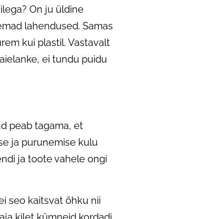
ilega? On ju üldine
aremad lahendused. Samas
em kui plastil. Vastavalt
raielanke, ei tundu puidu
nd peab tagama, et
ise ja purunemise kulu
ndi ja toote vahele ongi
ei seo kaitsvat õhku nii
aja kilet kümneid kordadi