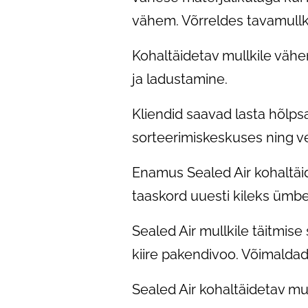
vähem. Võrreldes tavamullk
Kohaltäidetav mullkile vähe
ja ladustamine.
Kliendid saavad lasta hõlpsa
sorteerimiskeskuses ning v
Enamus Sealed Air kohaltäid
taaskord uuesti kileks ümb
Sealed Air mullkile täitmise
kiire pakendivoo. Võimaldad
Sealed Air kohaltäidetav mul