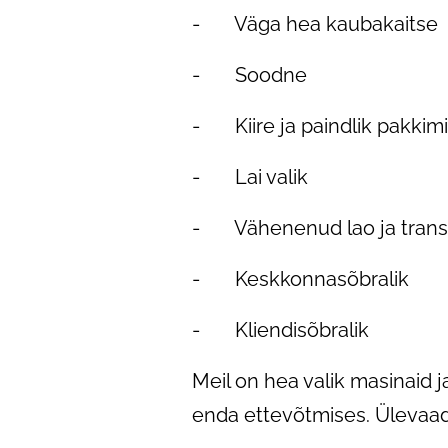
- Väga hea kaubakaitse
- Soodne
- Kiire ja paindlik pakkim
- Lai valik
- Vähenenud lao ja trans
- Keskkonnasõbralik
- Kliendisõbralik
Meil on hea valik masinaid 
enda ettevõtmises. Ülevaad