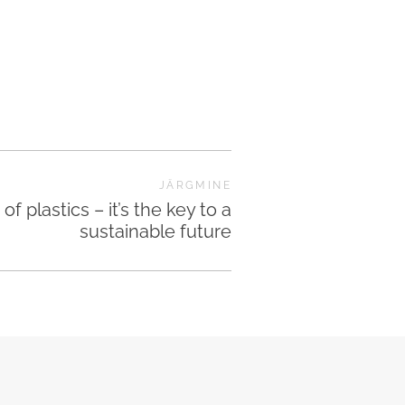
JÄRGMINE
f plastics – it’s the key to a
sustainable future