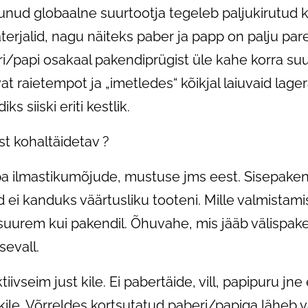
nud globaalne suurtootja tegeleb paljukirutud k
rjalid, nagu näiteks paber ja papp on palju p
/papi osakaal pakendiprügist üle kahe korra suur
t raietempot ja „imetledes“ kõikjal laiuvaid lage
 siiski eriti kestlik.
ust kohaltäidetav ?
a ilmastikumõjude, mustuse jms eest. Sisepake
d ei kanduks väärtusliku tooteni. Mille valmistam
uurem kui pakendil. Õhuvahe, mis jääb välispake
sevall.
vseim just kile. Ei pabertäide, vill, papipuru jne 
kile. Võrreldes kortsutatud paberi/papiga läheb v