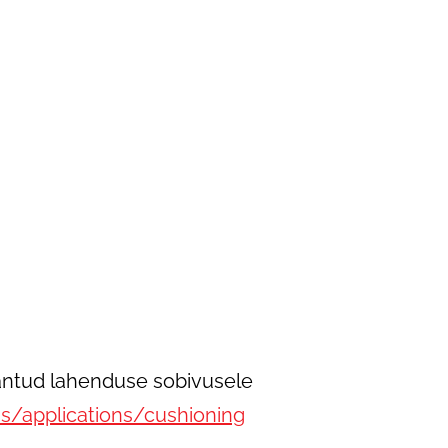
 antud lahenduse sobivusele
ns/applications/cushioning