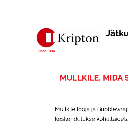
Jätk
MULLKILE, MIDA 
Mullkile looja ja Bubblewra
keskendutakse kohaltäidet