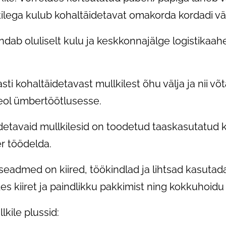
ilega kulub kohaltäidetavat omakorda kordadi v
ndab oluliselt kulu ja keskkonnajälge logistikaa
sti kohaltäidetavast mullkilest õhu välja ja nii 
eol ümbertöötlusesse.
etavaid mullkilesid on toodetud taaskasutatud ki
er töödelda.
 seadmed on kiired, töökindlad ja lihtsad kasutad
es kiiret ja paindlikku pakkimist ning kokkuhoidu
lkile plussid: