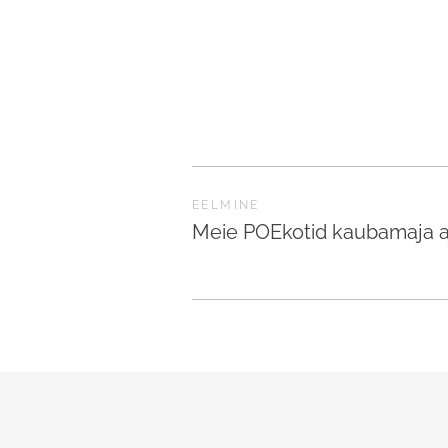
EELMINE
Meie POEkotid kaubamaja aj