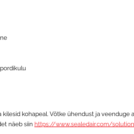
ine
pordikulu
ja kilesid kohapeal. Võtke ühendust ja veenduge
et näeb siin
https://www.sealedair.com/solutio