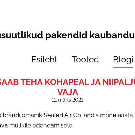
usuutlikud pakendid kaubandus
Esileht
Tooted
Blogi
SAAB TEHA KOHAPEAL JA NIIPAL
VAJA
11. märts 2021
p brändi omanik Sealed Air Co. andis mõne aasta 
ava mullkile edendamisele.