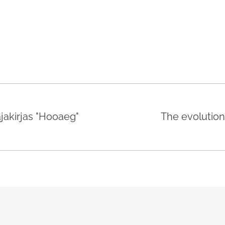
akirjas "Hooaeg"
The evolution o