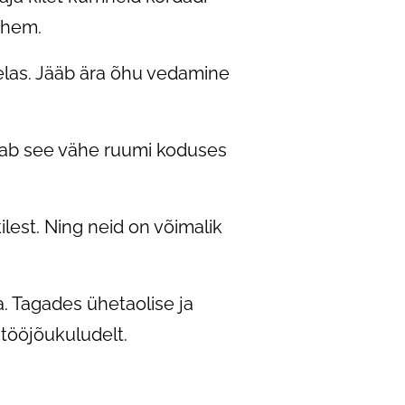
ähem.
helas. Jääb ära õhu vedamine
võtab see vähe ruumi koduses
lest. Ning neid on võimalik
a. Tagades ühetaolise ja
 tööjõukuludelt.