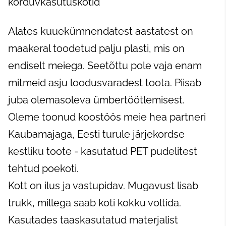
korduvkasutuskotid
Alates kuuekümnendatest aastatest on
maakeral toodetud palju plasti, mis on
endiselt meiega. Seetõttu pole vaja enam
mitmeid asju loodusvaradest toota. Piisab
juba olemasoleva ümbertöötlemisest.
Oleme toonud koostöös meie hea partneri
Kaubamajaga, Eesti turule järjekordse
kestliku toote - kasutatud PET pudelitest
tehtud poekoti.
Kott on ilus ja vastupidav. Mugavust lisab
trukk, millega saab koti kokku voltida.
Kasutades taaskasutatud materjalist