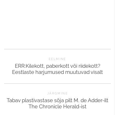
EELMINE
ERR:Kilekott, paberkott või riidekott?
Eestlaste harjumused muutuvad visalt
JÄRGMINE
Tabav plastivastase sõja pilt M. de Adder-ilt
The Chronicle Herald-ist